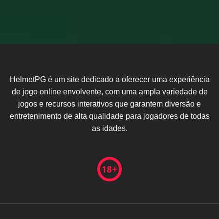
HelmetPG é um site dedicado a oferecer uma experiência
de jogo online envolvente, com uma ampla variedade de
jogos e recursos interativos que garantem diversão e
entretenimento de alta qualidade para jogadores de todas
as idades.