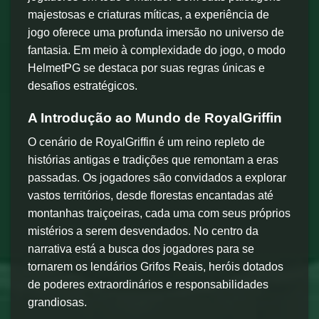
majestosas e criaturas míticas, a experiência de
jogo oferece uma profunda imersão no universo de
fantasia. Em meio à complexidade do jogo, o modo
HelmetPG se destaca por suas regras únicas e
desafios estratégicos.
A Introdução ao Mundo de RoyalGriffin
O cenário de RoyalGriffin é um reino repleto de
histórias antigas e tradições que remontam a eras
passadas. Os jogadores são convidados a explorar
vastos territórios, desde florestas encantadas até
montanhas traiçoeiras, cada uma com seus próprios
mistérios a serem desvendados. No centro da
narrativa está a busca dos jogadores para se
tornarem os lendários Grifos Reais, heróis dotados
de poderes extraordinários e responsabilidades
grandiosas.