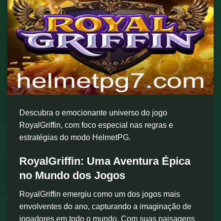
Descubra o emocionante universo do jogo
RoyalGriffin, com foco especial nas regras e
estratégias do modo HelmetPG.
RoyalGriffin: Uma Aventura Épica
no Mundo dos Jogos
RoyalGriffin emergiu como um dos jogos mais
envolventes do ano, capturando a imaginação de
jogadores em todo o mundo. Com suas paisagens