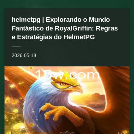
helmetpg | Explorando o Mundo
Fantástico de RoyalGriffin: Regras
e Estratégias do HelmetPG
2026-05-18