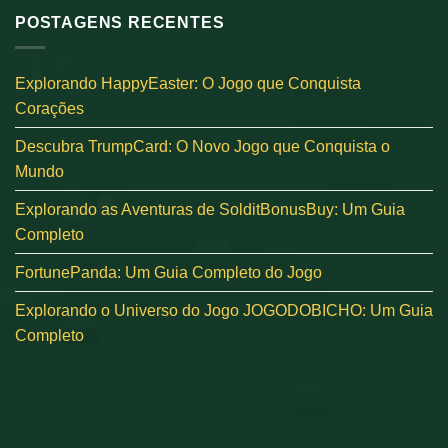
POSTAGENS RECENTES
Explorando HappyEaster: O Jogo que Conquista
Corações
Descubra TrumpCard: O Novo Jogo que Conquista o
Mundo
Explorando as Aventuras de SolditBonusBuy: Um Guia
Completo
FortunePanda: Um Guia Completo do Jogo
Explorando o Universo do Jogo JOGODOBICHO: Um Guia
Completo