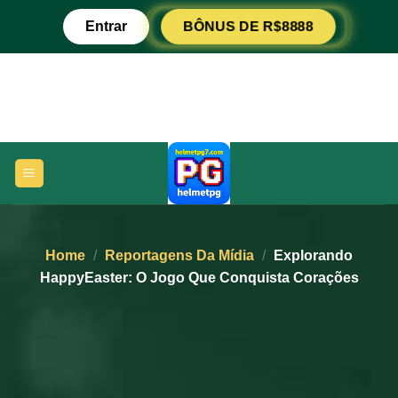
Ir
Entrar
BÔNUS DE R$8888
para
o
conteúdo
Home
/
Reportagens Da Mídia
/
Explorando
HappyEaster: O Jogo Que Conquista Corações